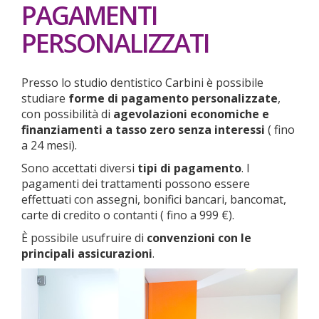
PAGAMENTI
PERSONALIZZATI
Presso lo studio dentistico Carbini è possibile
studiare
forme di pagamento personalizzate
,
con possibilità di
agevolazioni economiche e
finanziamenti a tasso zero senza interessi
( fino
a 24 mesi).
Sono accettati diversi
tipi di pagamento
. I
pagamenti dei trattamenti possono essere
effettuati con assegni, bonifici bancari, bancomat,
carte di credito o contanti ( fino a 999 €).
È possibile usufruire di
convenzioni con le
principali assicurazioni
.
Previous
Ne