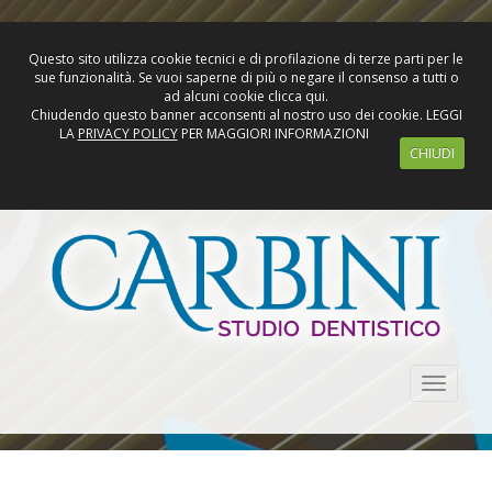
Questo sito utilizza cookie tecnici e di profilazione di terze parti per le
sue funzionalità. Se vuoi saperne di più o negare il consenso a tutti o
ad alcuni cookie clicca qui.
Chiudendo questo banner acconsenti al nostro uso dei cookie. LEGGI
LA
PRIVACY POLICY
PER MAGGIORI INFORMAZIONI
CHIUDI
Toggle
naviga